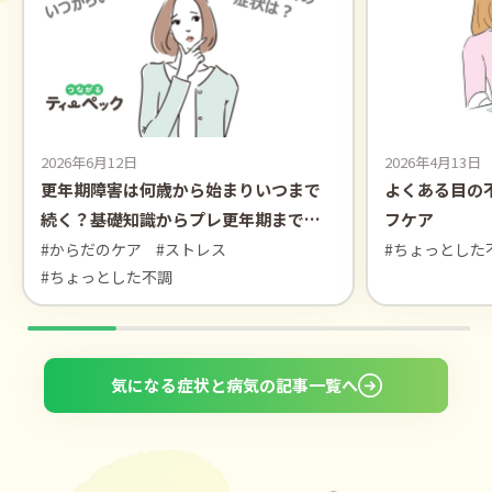
2026年6月12日
2026年4月13日
更年期障害は何歳から始まりいつまで
よくある目の
続く？基礎知識からプレ更年期まで解
フケア
説【医師監修】
#からだのケア
#ストレス
#ちょっとした
#ちょっとした不調
気になる症状と病気の記事一覧へ