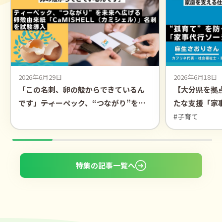
2026年6月29日
2026年6月18日
「この名刺、卵の殻からできているん
【大分県を拠
です」――ティーペック、“つながり”を未
たな支援「家
来へ広げる卵殻由来紙
ー」
#子育て
「CaMISHELL（カミシェル）」名刺を
試験導入
特集の記事一覧へ