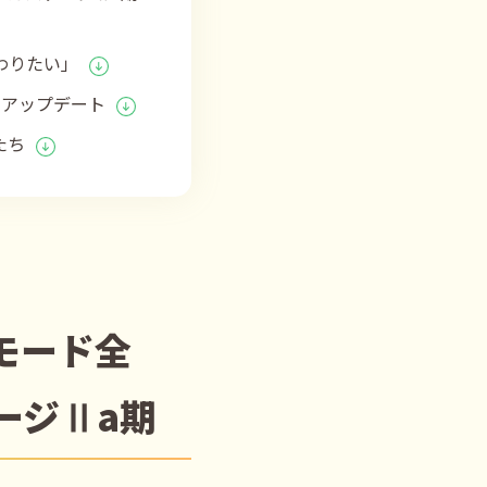
わりたい」
をアップデート
たち
モード全
ージⅡa期