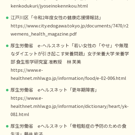
kenkodukuri/jyoseinokennkou.html
江戸川区「令和2年度女性の健康応援情報誌」
https://www.city.edogawa.tokyo.jp/documents/7470/r2
wemens_health_magazine.pdf
厚生労働省 e-ヘルスネット「若い女性の「やせ」や無理
なダイエットが引き起こす栄養問題」女子栄養大学 栄養学
部 食生態学研究室 准教授 林 芙美
https://www.e-
healthnet.mhlw.go.jp/information/food/e-02-006.html
厚生労働省 eヘルスネット「更年期障害」
https://www.e-
healthnet.mhlw.go.jp/information/dictionary/heart/yk-
081.html
厚生労働省 eヘルスネット「骨粗鬆症の予防のための食
生活」藤井 紘子